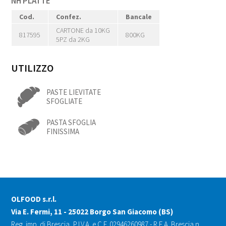
NH PLATTE
Cod.
Confez.
Bancale
CARTONE da 10KG
817595
800KG
5PZ da 2KG
UTILIZZO
PASTE LIEVITATE
SFOGLIATE
PASTA SFOGLIA
FINISSIMA
OLFOOD s.r.l.
Via E. Fermi, 11 - 25022 Borgo San Giacomo (BS)
Reg. imp. di Brescia, P.I.V.A. e C.F. 02946260987 - R.E.A. Brescia n.