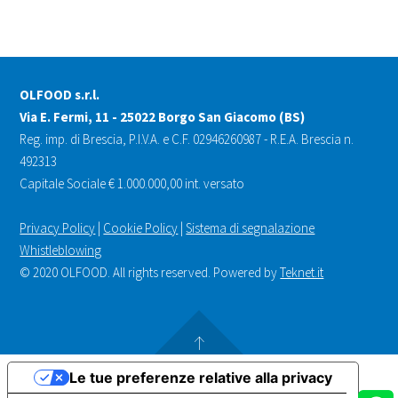
OLFOOD s.r.l.
Via E. Fermi, 11 - 25022 Borgo San Giacomo (BS)
Reg. imp. di Brescia, P.I.V.A. e C.F. 02946260987 - R.E.A. Brescia n.
492313
Capitale Sociale € 1.000.000,00 int. versato
Privacy Policy
|
Cookie Policy
|
Sistema di segnalazione
Whistleblowing
© 2020 OLFOOD. All rights reserved. Powered by
Teknet.it
Le tue preferenze relative alla privacy