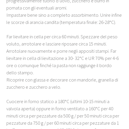
progressivamente tuorlo d’uovo, zucchero e burro in
pomata con gli eventuali aromi.
Impastare bene sino a completo assorbimento. Unire infine
le scorze di arancia candita (temperatura finale: 26-28°C).
Far lievitare in cella per circa 60 minuti. Spezzare del peso
voluto, arrotolare e lasciare riposare circa 15 minuti.
Arrotolare nuovamente e porre negli appositi stampi. Far
lievitare in cella di lievitazione a 30- 32°C e UR 70% per 4-6
ore o comunque finché la pasta non raggiunge il bordo
dello stampo.
Ricoprire con glassa e decorare con mandorle, granella di
zucchero e zucchero a velo.
Cuocere in forno statico a 180°C (ultimi 10-15 minuti a
valvola aperta) oppure in forno ventilato a 160°C per 40
minuti circa per pezzature da 500 g / per 50 minuti circa per
pezzature da 750 g / per 60 minuti circa per pezzature da 1